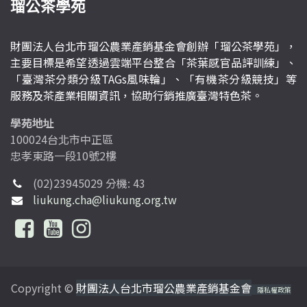
瑠公茶學苑
財團法人台北市瑠公農業產銷基金會創辦「瑠公茶學苑」，
主要目標是希望透過雲端平台整合「茶葉感官品評訓練」、
「臺灣茶分類分級TAGs風味輪」、「有機茶分級競技」等
服務及茶產業相關資訊，協助行銷推廣臺灣特色茶。
學苑地址
100024台北市中正區
忠孝東路一段10號2樓
(02)23945029 分機: 43
liukung.cha@liukung.org.tw
Copyright ©
財團法人台北市瑠公農業產銷基金會
隱私權政策