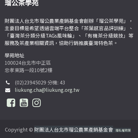
瑠公茶學苑
財團法人台北市瑠公農業產銷基金會創辦「瑠公茶學苑」，
主要目標是希望透過雲端平台整合「茶葉感官品評訓練」、
「臺灣茶分類分級TAGs風味輪」、「有機茶分級競技」等
服務及茶產業相關資訊，協助行銷推廣臺灣特色茶。
學苑地址
100024台北市中正區
忠孝東路一段10號2樓
(02)23945029 分機: 43
liukung.cha@liukung.org.tw
Copyright ©
財團法人台北市瑠公農業產銷基金會
隱私權政策