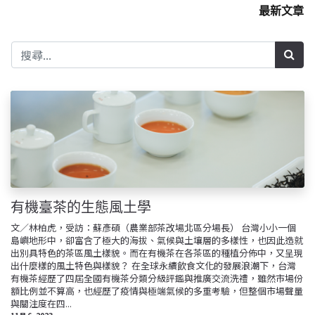
最新文章
有機臺茶的生態風土學
文／林柏虎，受訪：蘇彥碩（農業部茶改場北區分場長） 台灣小小一個
島嶼地形中，卻富含了極大的海拔、氣候與土壤層的多樣性，也因此造就
出別具特色的茶區風土樣貌。而在有機茶在各茶區的種植分佈中，又呈現
出什麼樣的風土特色與樣貌？ 在全球永續飲食文化的發展浪潮下，台灣
有機茶經歷了四屆全國有機茶分類分級評鑑與推廣交流洗禮，雖然市場份
額比例並不算高，也經歷了疫情與極端氣候的多重考驗，但整個市場聲量
與關注度在四...